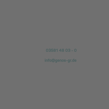
Kontakt
GENOS Die Wohnungs­genossen­schaft Görlitz eG
Biesnitzer Fußweg 870
02826 Görlitz
Telefon:
03581 48 03 - 0
E-Mail:
info@genos-gr.de
Geschäftszeiten
Geschäftsstelle
Biesnitzer Fußweg 870:
Montag, Mittwoch, Donnerstag:
07:45 - 15:45 Uhr