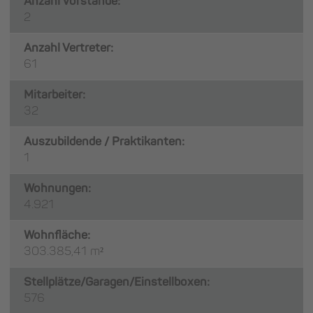
Anzahl Vorstände:
2
Anzahl Vertreter:
61
Mitarbeiter:
32
Auszubildende / Praktikanten:
1
Wohnungen:
4.921
Wohnfläche:
303.385,41 m²
Stellplätze/Garagen/Einstellboxen:
576