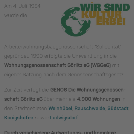
Am 4. Juli 1954
wurde die
Arbeiterwohnungsbaugenossenschaft “Solidarität“
gegründet. 1990 erfolgte die Umwandlung in die
Wohnungsgenossenschaft Görlitz eG (WGGeG)
mit
eigener Satzung nach dem Genossenschaftsgesetz.
Zur Zeit verfügt die
GENOS Die Wohnungs­genossen­
schaft Görlitz eG
über mehr als
4.900 Wohnungen
in
den Stadtgebieten
Weinhübel
,
Rauschwalde
,
Südstadt
,
Königshufen
sowie
Ludwigsdorf
.
Durch verschiedene Aufwertungs- und komplexe