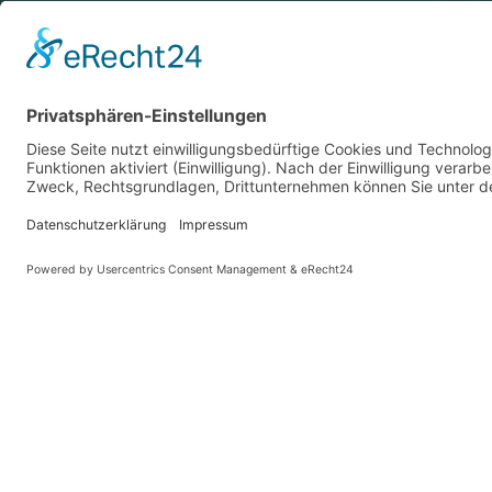
E-Mail:
info@genos-gr.de
© Copyright 2026 GENOS Die Wohnungsgenossenschaft Görlitz eG