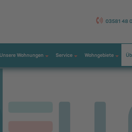
03581 48 0
Unsere Wohnungen
Service
Wohngebiete
Üb
+
+
+