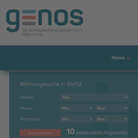
News
+
Wohnungssuche in Görlitz
Stadtteil:
Räume:
Wohnfläche:
10
passende(s) Angebot(e)