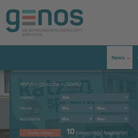
News
+
Wohnungssuche in Görlitz
Stadtteil:
Räume:
Wohnfläche:
10
passende(s) Angebot(e)