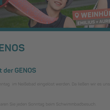
 GENOS
t der GENOS
ag im Neißebad eingelöst werden. Da ließen wir es uns n
sparen Sie jeden Sonntag beim Schwimmbadbesuch.