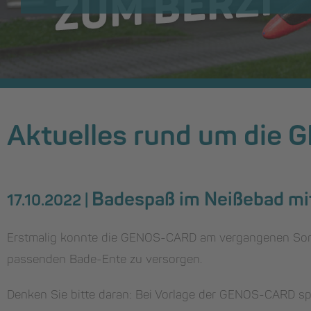
Aktuelles rund um die
Badespaß im Neißebad mi
17.10.2022 |
Erstmalig konnte die GENOS-CARD am vergangenen Sonnt
passenden Bade-Ente zu versorgen.
Denken Sie bitte daran: Bei Vorlage der GENOS-CARD 