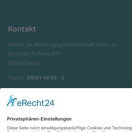
Kontakt
GENOS Die Wohnungs­genossen­schaft Görlitz eG
Biesnitzer Fußweg 870
02826 Görlitz
Telefon:
03581 48 03 - 0
E-Mail:
info@genos-gr.de