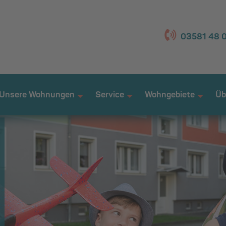
03581 48 0
Unsere Wohnungen
Service
Wohngebiete
Üb
+
+
+