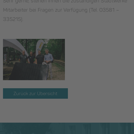
Sehr gerne, stehen Ihnen die zuständigen Stadtwerke
Mitarbeiter bei Fragen zur Verfügung (Tel. 03581 –
335215).
Zurück zur Übersicht