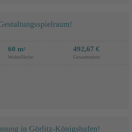
estaltungsspielraum!
60 m
492,67 €
2
Wohnfläche
Gesamtmiete
nung in Görlitz-Königshufen!