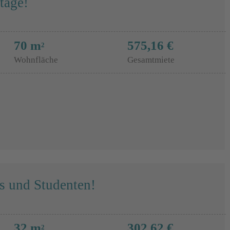
tage!
70 m
575,16 €
2
Wohnfläche
Gesamtmiete
 und Studenten!
32 m
302,62 €
2