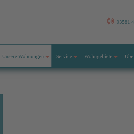
03581 48
Unsere Wohnungen
Service
Wohngebiete
Übe
+
+
+