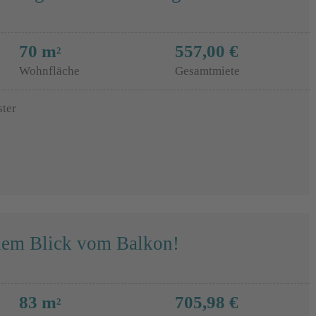
70 m
557,00 €
2
Wohnfläche
Gesamtmiete
ster
nem Blick vom Balkon!
83 m
705,98 €
2