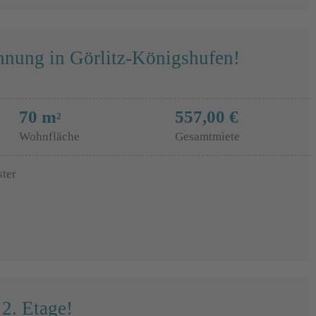
nung in Görlitz-Königshufen!
70 m
557,00 €
2
Wohnfläche
Gesamtmiete
ster
2. Etage!