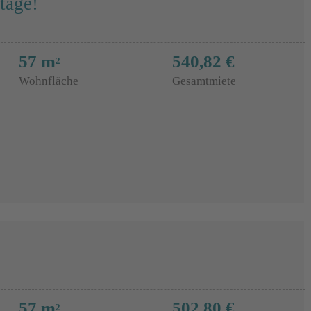
tage!
57 m
540,82 €
2
Wohnfläche
Gesamtmiete
57 m
502,80 €
2