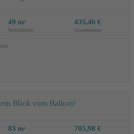
49 m
435,46 €
2
Wohnfläche
Gesamtmiete
ster
nem Blick vom Balkon!
83 m
705,98 €
2