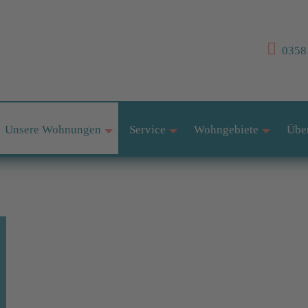
03581
Unsere Wohnungen
Service
Wohngebiete
Übe
+
+
+