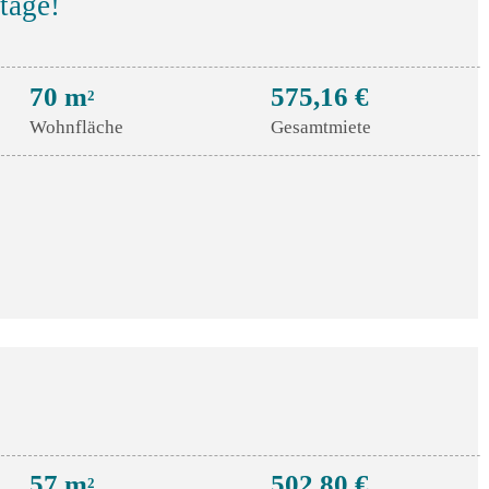
tage!
70 m
575,16 €
2
Wohnfläche
Gesamtmiete
57 m
502,80 €
2