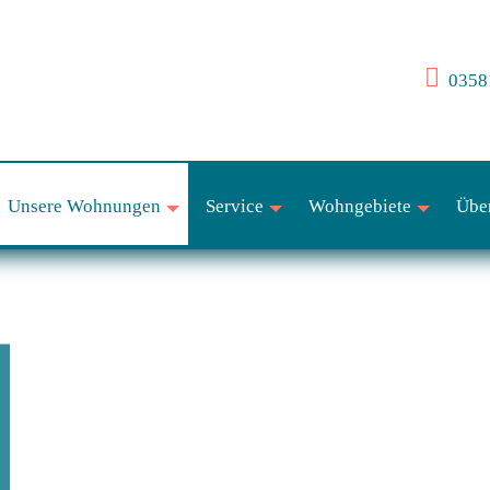
03581
Unsere Wohnungen
Service
Wohngebiete
Übe
+
+
+