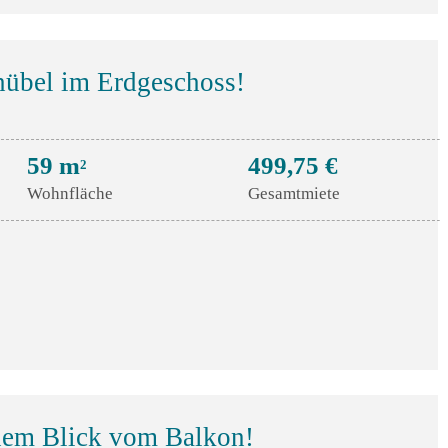
übel im Erdgeschoss!
59 m
499,75 €
2
Wohnfläche
Gesamtmiete
nem Blick vom Balkon!