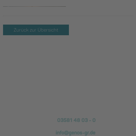
Zurück zur Übersicht
Kontakt
GENOS Die Wohnungs­genossen­schaft Görlitz eG
Biesnitzer Fußweg 870
02826 Görlitz
Telefon:
03581 48 03 - 0
E-Mail:
info@genos-gr.de